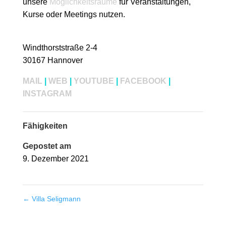
unsere
Möglichkeitsräume
für Veranstaltungen,
Kurse oder Meetings nutzen.
Windthorststraße 2-4
30167 Hannover
MAIL
|
WEB
|
YOUTUBE
|
FACEBOOK
|
INSTAGRAM
Fähigkeiten
Gepostet am
9. Dezember 2021
←
Villa Seligmann