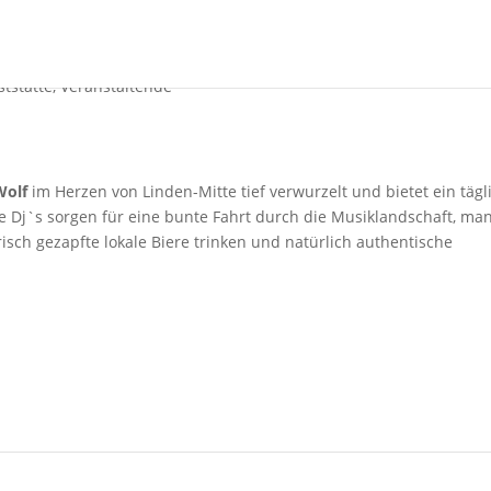
ststätte
,
Veranstaltende
Wolf
im Herzen von Linden-Mitte tief verwurzelt und bietet ein tägl
 Dj`s sorgen für eine bunte Fahrt durch die Musiklandschaft, ma
risch gezapfte lokale Biere trinken und natürlich authentische