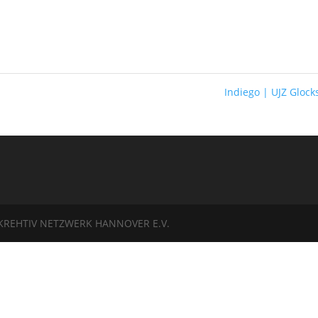
Indiego | UJZ Gloc
KREHTIV NETZWERK HANNOVER E.V.