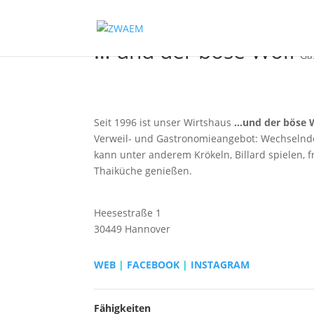
… und der böse Wolf
Ga
Seit 1996 ist unser Wirtshaus
…und der böse 
Verweil- und Gastronomieangebot: Wechselnde
kann unter anderem Krökeln, Billard spielen, f
Thaiküche genießen.
Heesestraße 1
30449 Hannover
WEB
|
FACEBOOK
|
INSTAGRAM
Fähigkeiten