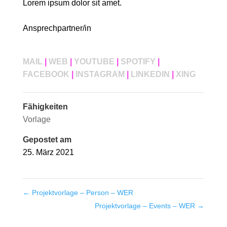
Lorem ipsum dolor sit amet.
Ansprechpartner/in
MAIL
|
WEB
|
YOUTUBE
|
SPOTIFY
|
FACEBOOK
|
INSTAGRAM
|
LINKEDIN
|
XING
Fähigkeiten
Vorlage
Gepostet am
25. März 2021
←
Projektvorlage – Person – WER
Projektvorlage – Events – WER
→